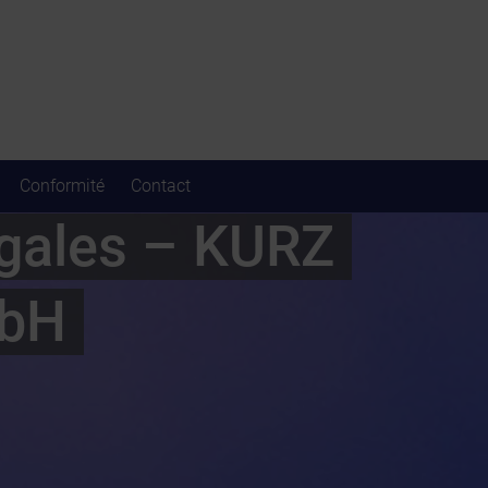
Conformité
Contact
gales – KURZ
bH