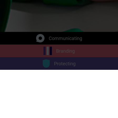
Communicating
Branding
Protecting
Betreff
*